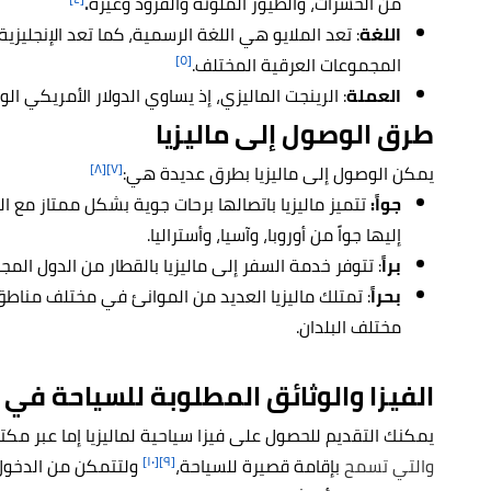
من الحشرات، والطيور الملونة والقرود وغيره
.
اللغة
:
تعد الملايو هي اللغة الرسمية، كما تعد الإنجليز
[٥]
المجموعات العرقية المختلف.
العملة
: الرينجت الماليزي، إذ يساوي الدولار الأمريكي الواحد حوا
طرق الوصول إلى ماليزيا
[٨]
[٧]
يمكن الوصول إلى ماليزيا بطرق عديدة هي:
جواً:
تتميز ماليزيا باتصالها برحات جوية بشكل ممتاز مع ا
إليها جواً من أوروبا، وآسيا، وأستراليا.
براً
: تتوفر خدمة السفر إلى ماليزيا بالقطار من الدول المجا
بحراً
: تمتلك ماليزيا العديد من الموانئ في مختلف مناطق 
مختلف البلدان.
الفيزا والوثائق المطلوبة للسياحة في م
يمكنك التقديم للحصول على فيزا سياحية لماليزيا إما عبر مك
[١٠]
[٩]
والتي تسمح
بإقامة قصيرة للسياحة،
ولتتمكن من الدخول إ