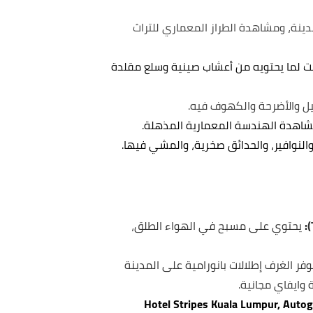
مدينة، ومشاهدة الطراز المعماري للتراث
قت لما يحتويه من أعشاب صينية وسلع مقلدة
ثيل والأضرحة والكهوف فيه.
ومشاهدة الهندسة المعمارية المذهلة.
النوافير، والحدائق صخرية، والمشي فيها.
يحتوي على مسبح في الهواء الطلق،
وفر الغرف إطلالات بانورامية على المدينة
 وايفاي مجانية.
يبس كوالالمبور أوتوجراف كولكشن( Hotel Stripes Kuala Lumpur, Autograph