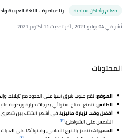
معالم وأماكن سياحية
رنا عياصرة
- اللغة العربية وآد
نُشر في 04 يوليو 2021
، آخر تحديث 11 أكتوبر 2021
المحتويات
الموقع:
تقع جنوب شرق آسيا على الحدود مع تايلاند، وإند
الطقس
: تتمتع بمناخ استوائي بدرجات حرارة ورطوبة عالي
أفضل وقت لزيارة ماليزيا
: في أشهر الشتاء بين شهري د
[٣]
الشمس على الشواطئ
.
المميزات:
تتميز بالتنوع الثقافي، واحتوائها على الغابات 
[٤]