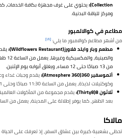
Collection):
يحتوي على غرف مجهزة بكافة الخدمات، كما
ومركز للياقة البدنية.
مطاعم في كوالالمبور
[١٨]
من أشهر مطاعم كوالامبور ما يلي:
مطعم وبار وايلد فلاورز(Wildflowers Restaurant):
يقدم 
من 13 صباحًا حتى 12 مساء، ويغلق أبوابه يوم الإثنين.
أتموسفير 360(Atmosphere 360):
يقدم وجبات غداء وع
وكوكتيلات لذيذة، يعمل من الساعة 11:30 صباحًا وحتى 11 مساء.
ثلاثون 8(Thirty8):
يقدم مجموعة من المأكولات العالمية م
بعد الظهر، كما يوفر إطلالة على المدينة، يعمل من الساعة 3-11 مسا
مالاكا
تحظى بشعبية كبيرة بين عشاق السفر، إذ تعرفك على الحياة ال