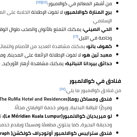
[١٥]
[١٤]
من أشهر المعالم في كوالامبور:
برج المنارة كوالالمبور
:
لا تفوت الإطلالة
الخلابة على ال
الإسلامي.
الحي الصيني
:
يمكنك التمتع بالألوان والصخب طوال الو
[١٦]
وخاصة في الليل.
كهوف باتو:
يمكنك مشاهدة
العديد من الأصنام والتما
معبد ثين هو:
لا تفوت الإطلالة الرائعة على المدينة، 
حدائق بيردانا النباتية:
يمكنك مشاهدة أزهار الأوركيد، و
فنادق في كوالالمبور
[١٧]
من فنادق كوالامبور ما يلي:
فندق ومساكن روما(
The RuMa Hotel and Residences):
ومركزًا للياقة البدنية، ويوفر خدمة الوايفاي مجانًا.
لو ميريديان كوالالمبور(Le Méridien Kuala Lumpur):
ت
وحديقة البحيرة، كما يحتوي مطعمًا ومسبحًا ويقدم خدمة
فندق سترا