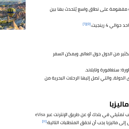
ية مفهومة على نطاق واسع يُتحدث بها بين
[٦]
[٥]
لي 4 رينجيت.
لكثير من الدول حول العالم، ويمكن السفر
ورة؛ سنغافورة وتايلاند.
الدولة، والتي تصل إليها الرحلات البحرية من
اليزيا
تب تمثيلي في بلدك أو عن طريق الإنترنت عبر
eVisa
[١١]
لى ماليزيا يجب أن تحقق المتطلبات التالية: