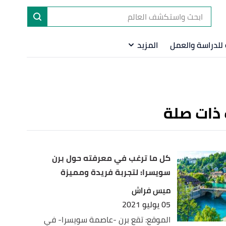
ا
إ
للدراسة والعمل
المزيد
ا
 ذات صلة
كل ما ترغب في معرفته حول برن
سويسرا: لتجربة فريدة ومميزة
ميس فراش
05 يوليو 2021
الموقع: تقع برن -عاصمة سويسرا- في