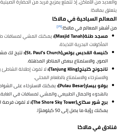
والعديد من الأماكن، إذ تتمتع يمزيج فريد من الحضارة الصينية
يتعلق بمالاكا:
المعالم السياحية في مالاكا
[١٩]
من أشهر المعالم في مالاكا:
مسجد طنة(Masjid Tanah):
يمكنك المشي لمسافات طوي
المأكولات البحرية اللذيذة.
كنيسة القديس بولس(St. Paul’s Church):
تتيح لك مشاه
الصور، والاستمتاع ببعض المناظر المذهلة.
تانجونج كلينج(Tanjung Kling):
لا تفوت إطلالة الشاطئ وا
والاسترخاء والاستمتاع بالطعام المحلي.
بولاو بيسار(Pulau Besar):
يمكنك الاسترخاء على الشواطئ
بالهدوء والجمال الطبيعي والمشي لمسافات في الغابة.
برج شور سكاي(The Shore Sky Tower):
يمكنك رؤية ما يصل إلى 50 كيلومترًا.
فنادق في مالاكا