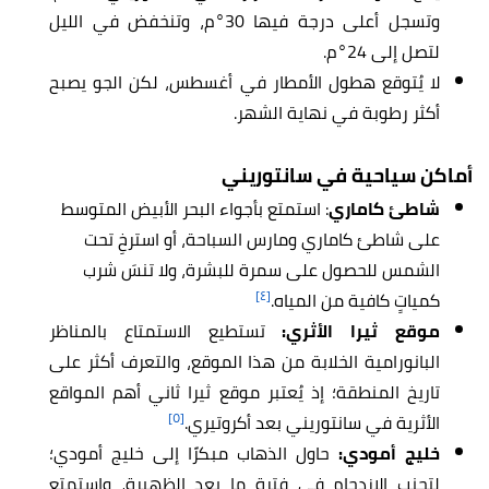
وتسجل أعلى درجة فيها 30°م، وتنخفض في الليل
لتصل إلى 24°م.
لا يُتوقع هطول الأمطار في أغسطس، لكن الجو يصبح
أكثر رطوبة في نهاية الشهر.
أماكن سياحية في سانتوريني
شاطئ كاماري
: استمتع بأجواء البحر الأبيض المتوسط
على شاطئ كاماري ومارس السباحة، أو استرخِ تحت
الشمس للحصول على سمرة للبشرة، ولا تنسَ شرب
[٤]
كمياتٍ كافية من المياه.
موقع ثيرا الأثري:
تستطيع الاستمتاع بالمناظر
البانورامية الخلابة من هذا الموقع، والتعرف أكثر على
تاريخ المنطقة؛ إذ يُعتبر موقع ثيرا ثاني أهم المواقع
[٥]
الأثرية في سانتوريني بعد أكروتيري.
خليج أمودي:
حاول الذهاب مبكرًا إلى خليج أمودي؛
لتجنب الازدحام في فترة ما بعد الظهيرة، واستمتع