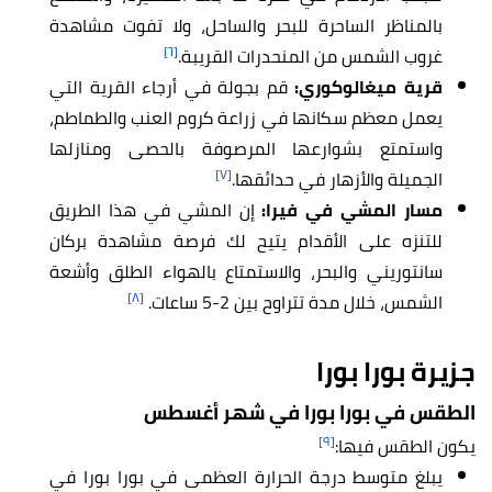
بالمناظر الساحرة للبحر والساحل، ولا تفوت مشاهدة
[٦]
غروب الشمس من المنحدرات القريبة.
قرية ميغالوكوري:
قم بجولة في أرجاء القرية التي
يعمل معظم سكانها في زراعة كروم العنب والطماطم،
واستمتع بشوارعها المرصوفة بالحصى ومنازلها
[٧]
الجميلة والأزهار في حدائقها.
مسار المشي في فيرا:
إن المشي في هذا الطريق
للتنزه على الأقدام يتيح لك فرصة مشاهدة بركان
سانتوريني والبحر، والاستمتاع بالهواء الطلق وأشعة
[٨]
الشمس، خلال مدة تتراوح بين 2-5 ساعات.
جزيرة بورا بورا
الطقس في بورا بورا في شهر أغسطس
[٩]
يكون الطقس فيها:
يبلغ متوسط درجة الحرارة العظمى في بورا بورا في