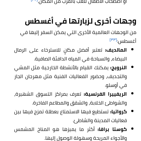
أو اصطحاب الأطفال للعب بالقرب من المكان.
وجهات أخرى لزيارتها في أغسطس
من الوجهات العالمية الأخرى التي يمكن السفر إليها في
[٣٣]
أغسطس:
المالديف:
تعتبر أفضل مكانٍ للاسترخاء على الرمال
البيضاء، والسباحة في المياه الدافئة الصافية.
النرويج:
يمكنك القيام بالأنشطة الخارجية مثل المشي
والتجديف، وحضور الفعاليات الفنية مثل مهرجان الجاز
في أوسلو.
الريفييرا الفرنسية:
تعرف بمراكز التسوق الشهيرة،
والشواطئ الخلابة، والشقق والمطاعم الفاخرة.
كرواتيا:
تستطيع فيها الاستمتاع بعطلة تمزج فيها بين
فعاليات المدينة والشاطئ.
كوستا برافا:
أكثر ما يميزها هو المناخ المشمس
والأجواء المريحة وسهولة الوصول إليها.