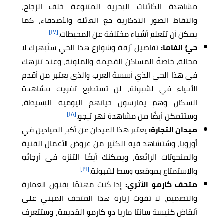
مشاهدة الكائنات البحرية المتنوعة خلف الزجاج،
والتقاط الصور التذكارية مع العائلة والأصدقاء، كما
[١٧]
يمكن أن تتعلم أشياء مختلفة عن المحيطات.
حيُّ الفاما:
تفاصيل أزقة وشوارع هذا الحي ستُبهرك لا
محالة، خاصةً المساكن القديمة والملونة، وعند تنزهك
في هذا الحي الذي أسسهُ العرب والذي يعتبر من أقدم
الأحياء في لشبونة، لن تستطيع تفويت مشاهدة
السكان وهم يمارسون حياتهم اليومية البسيطة،
[١٨]
وستتمكن أيضًا من مشاهدة نهر تيجو.
ميدان التجارة:
يعتبر هذا الميدان من أكبر الميادين في
أوروبا، وسُتشاهد فيه الكثير من عروض الأعمال الفنية
والمنحوتات الرائعة، ويمكنك أيضًا التنزه في أرجائهِ
[١٩]
والاستمتاع بموقعهِ وسط لشبونة.
متحف كارمو الأثري:
إذا كنت مهتمًا بفنون العمارة
والتصميم، لا تفوت زيارة هذا المتحف المبني على
أنقاض كنيسة سانتا ماريا دو كارمو القديمة، وستتعرف