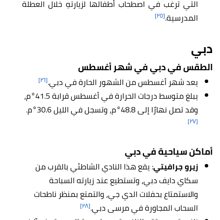
التي ترغب في اصطحاب أطفالها لزيارتهِ خلال العطلة
[٢٥]
المدرسية.
دبي
الطقس في دبي في شهر أغسطس
[٢٦]
يعد شهر أغسطس من الشهور الحارة في دبي.
يبلغ متوسط درجات الحرارة في أغسطس قرابة 41.5°م،
وقد تصل نهارًا إلى 48.8°م، وتسجل في الليل 30.6°م.
[٢٧]
أماكن سياحية في دبي
زيرو جرافيتي
: يقع هذا النادي الشاطئي بالقرب من
سكاي دايف دبي، وتستطيع عند زيارته السباحة
والاستمتاع بحفلات الدي جي، والتمتع بمنظر ناطحات
[٢٨]
السحاب المجاورة في مرسى دبي.