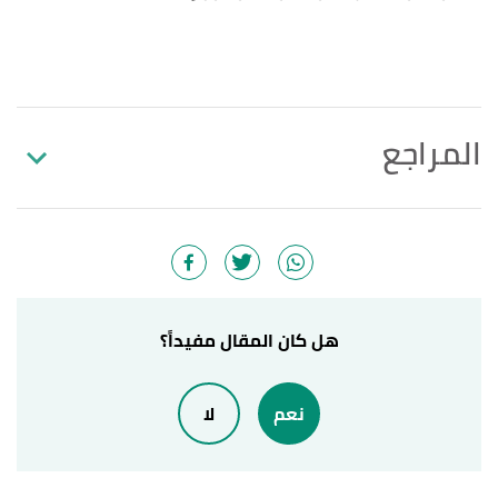
المراجع
Elizabeth Atkin (18/3/2021),
"The 20 best places
↑
to visit in August"
,
wanderlust
, Retrieved
28/3/2021. Edited.
PATRICIA DOHERTY (2/7/2020),
"Best Places to
↑
هل كان المقال مفيداً؟
Travel in August"
,
travelandleisure
, Retrieved
28/3/2021. Edited.
نعم
لا
,
thomascook
,
"Santorini Weather in August"
↑
Retrieved 29/3/2021. Edited.