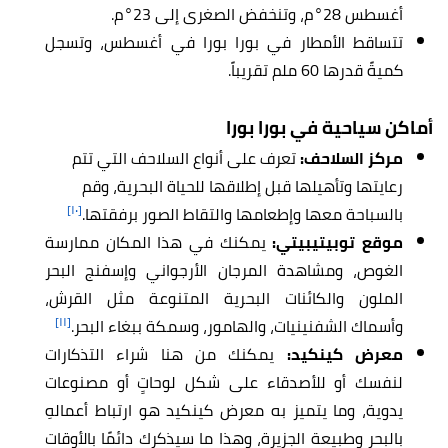
أغسطس 28°م، وتنخفض الصغرى إلى 23°م.
تتساقط الأمطار في بورا بورا في أغسطس، وتسجل
كميةً قدرها 60 ملم تقريباً.
أماكن سياحية في بورا بورا
مركز السلاحف:
تعرف على أنواع السلاحف التي تتم
رعايتها وتأهيلها قبل إطلاقها للحياة البحرية، وقم
[١٠]
بالسباحة معها وإطعامها والتقاط الصور برفقتها.
موقع توبيتيبيتي:
يمكنك في هذا المكان ممارسة
الغوص، ومشاهدة المرجان الأرجواني وإسفنج البحر
الملون والكائنات البحرية المتنوعة مثل القرش،
[١١]
وأسماك الشفنينيات، والهامور، وسمكة ببغاء البحر.
معرض كينكيد:
يمكنك من هنا شراء التذكارات
لنفسك أو للأصدقاء على شكل لوحاتٍ أو مصنوعات
يدوية، وما يتميز به معرض كينكيد هو ارتباط أعمالهِ
بالبحر وطبيعة الجزيرة، وهذا ما سيذكرك دائمًا بالأوقات