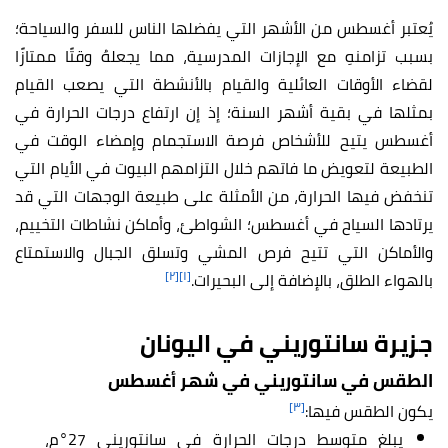
يُعتبر أغسطس من الأشهر التي يفضلها الناس للسفر والسياحة؛
بسبب تزامنهِ مع الإجازات المدرسية، مما يجعلهُ وقتًا ممتازًا
لقضاء الأوقات العائلية والقيام بالأنشطة التي يصعب القيام
بمثلها في بقية أشهر السنة؛ إذ إن ارتفاع درجات الحرارة في
أغسطس يتيح للأشخاص فرصة الاستجمام وإمضاء الوقت في
الطبيعة لتعويض ما فاتهم خلال التزامهم البيوت في الأيام التي
تنخفض فيها الحرارة، من الأمثلة على طبيعة الوجهات التي قد
يرتادها السياح في أغسطس؛ الشواطئ، وأماكن نشاطات التخييم،
والأماكن التي تتيح فرص المشي وتسلق الجبال والاستمتاع
[٢]
[١]
بالهواء الطلق، بالإضافة إلى البحيرات.
جزيرة سانتوريني في اليونان
الطقس في سانتوريني في شهر أغسطس
[٣]
يكون الطقس فيها:
يبلغ متوسط درجات الحرارة في سانتوريني 27°م،