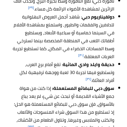
نافورة دبي
:
تقع النافورة وسط بحيرة البرج، وتجذب آلاف
[٢٩]
الزائرين لمشاهدة الأضواء الرائعة كل مساء.
دولفيناريوم دبي
: شاهد أجمل العروض البهلوانية
للدلافين والفقمات والطيور، واستمتع بمشاهدة الأفلام
في السينما خماسية أو سباعية الأبعاد، ويستطيع
أطفالك اللعب في المنطقة المخصصة بينما تسترخي
وسط المساحات الخضراء في المكان، كما تستطيع تجربة
[٣٠]
العربات المعلقة.
حديقة وايلد وادي المائية
: تقع أمام برج العرب،
وتستطيع فيها تجربة 30 لعبة ووجهة ترفيهية لكل
[٣١]
أفراد العائلة.
سوق دبي للبضائع المستعملة:
إذا كنت من هواة
جمع الأشياء القديمة أو تبحث عن شيءٍ لم يعد يباع
بالأسواق، فإن سوق دبي للبضائع المستعملة هو الحل؛
إذ تستطيع من هذا السوق شراء المنسوجات والألعاب
والكتب والملابس وغيرها، وتناول الطعام من الأكشاك،
[٣٢]