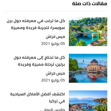
مقالات ذات صلة
,
thomascook
,
"Kamari Weather in August"
↑
Retrieved 29/3/2021. Edited.
كل ما ترغب في معرفته حول برن
,
exploring-
"Archaeological Site of Ancient Thera"
↑
سويسرا: لتجربة فريدة ومميزة
greece
, Retrieved 29/3/2021. Edited.
ميس فراش
,
inspirock
, Retrieved 29/3/2021.
"Amoudi Bay, Oia"
↑
05 يوليو 2021
Edited.
كل ما تحتاج إلى معرفته حول
,
santorini
, Retrieved 29/3/2021.
"MEGALOCHORI"
↑
برلين: لرحلة مميزة وفريدة
Edited.
ميس فراش
,
tripadvisor
, Retrieved
"Hiking Trail Fira - Oia"
↑
05 يوليو 2021
29/3/2021. Edited.
اكتشف أفضل الأماكن السياحية
"Average Weather During August In Bora Bora
↑
في تركيا
(Bora Bora), French Polynesia"
,
weather-and-
climate
, Retrieved 29/3/2021. Edited.
بلقيس اليماني