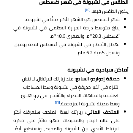
الطقس في لشبونة في شهر أغسطس
[١٥]
يكون الطقس فيها:
شهر أغسطس هو الشهر الأكثر دفئًا في لشبونة.
يبلغ متوسط درجة الحرارة العظمى في لشبونة في
أغسطس 28.3°م، والصغرى 18.6°م.
تهطل الأمطار في لشبونة في أغسطس لمدة يومين،
وتسجل كمية 6.2 ملم.
أماكن سياحية في لشبونة
حديقة إدواردو السابع:
عند زيارتك للبرتغال، لا تنسَ
التنزه في أكبر حديقةٍ في لشبونة وسط المساحات
العشبية والمتاهات الخضراء والأشجار، في جوٍ هادئ
[١٦]
وسط مدينة لشبونة المزدحمة.
المتحف المائي:
زيارتك لهذا المتحف ستعرفك أكثر
على عالم البحار والمحيطات، فهو قائمٌ على فكرة
الارتباط الأبدي بين لشبونة والمحيط، وتستطيع أيضًا