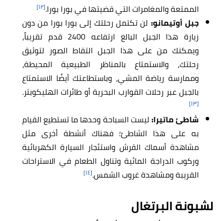
[١٢]
الممتعة والمغامرات التي قضيتها في بورا بورا.
جبل أوتيمانو:
لن تكتمل رحلتك إلى بورا بورا من دون
زيارة هذا الجبل البالغ ارتفاعه 2400 قدم تقريباً،
ويمكنك من على هذا الجبل التقاط الصور لتوثيق
رحلتك، والاستمتاع بالمناظر الطبيعية المحيطة،
وممارسة رياضة المشي، وباستطاعتك أيضًا الاستمتاع
بالجبل عبر رحلات القوارب البحرية أو طائرات الهليكوبتر.
[١٣]
شاطئ ماتيرا:
ليست السباحة وحدها ما تستطيع القيام
به على هذا الشاطئ؛ فهناك أنشطة أخرى مثل
مشاهدة أسماك القرش واستئجار السيارة الكهربائية
وركوب الدراجة المائية وتناول الطعام في الاستراحات
[١٤]
القريبة ومشاهدة غروب الشمس.
لشبونة البرتغال