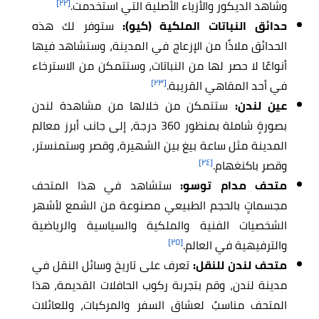
[٢٢]
وشاهد الديكور والأزياء الأصلية التي استخدمت.
حدائق النباتات الملكية (كيو):
ستوفر لك هذه
الحدائق ملاذًا من الإزعاج في المدينة، وستشاهد فيها
أنواعًا لا حصر لها من النباتات، وستتمكن من الاسترخاء
[٢٣]
في أحد المقاهي القريبة.
عين لندن:
ستتمكن من خلالها من مشاهدة لندن
بصورةٍ شاملة بمنظور 360 درجة، إلى جانب أبرز معالم
المدينة مثل ساعة بيغ بين الشهيرة، وقصر وستمنستر،
[٢٤]
وقصر باكنغهام.
متحف مدام توسو:
ستشاهد في هذا المتحف
مجسماتٍ بالحجم الطبيعي مصنوعة من الشمع لأشهر
الشخصيات الفنية والملكية والسياسية والرياضية
[٢٥]
والترفيهية في العالم.
متحف لندن للنقل:
تعرف على تاريخ وسائل النقل في
مدينة لندن، وقم بتجربة ركوب الحافلات القديمة، هذا
المتحف مناسبٌ لعشاق السفر والمركبات، وللعائلات