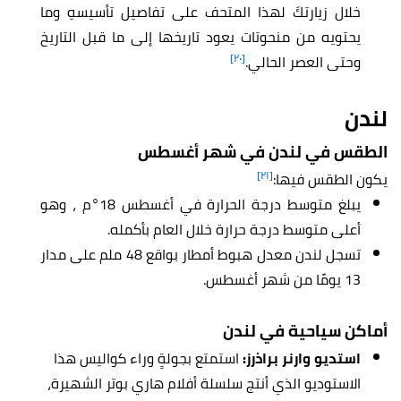
خلال زيارتكَ لهذا المتحف على تفاصيل تأسيسهِ وما
يحتويه من منحوتات يعود تاريخها إلى ما قبل التاريخ
[٢٠]
وحتى العصر الحالي.
لندن
الطقس في لندن في شهر أغسطس
[٢١]
يكون الطقس فيها:
يبلغ متوسط درجة الحرارة في أغسطس 18°م ، وهو
أعلى متوسط درجة حرارة خلال العام بأكمله.
تسجل لندن معدل هبوط أمطار بواقع 48 ملم على مدار
13 يومًا من شهر أغسطس.
أماكن سياحية في لندن
استديو وارنر براذرز:
استمتع بجولةٍ وراء كواليس هذا
الاستوديو الذي أنتج سلسلة أفلام هاري بوتر الشهيرة،