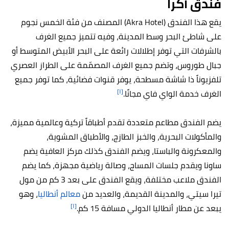
فندق أكرا
يقع هذا الفندق (Akra Hotel) المصنف من فئة الخمس نجوم
على شاطئ البحر وسط المدينة، وفيه تتميز جميع الغرف
بالشرفات التي توفر إطلالات رائعة على البحر الأبيض المتوسط أو
جبال طوروس، وتضم جميع الغرف المصمّمة على الطراز العصري
تلفزيوناً ذا شاشة مسطحة، يوفر قنوات فضائية، كما توفر جميع
[١]
الغرف خدمة الواي فاي مجانًا.
يضم الفندق مطاعم متعددة تقدم أطباقاً تركية وعالمية مميزة،
والمأكولات البحرية، والخبز الطازج، والأطباق المشوية،
والمعكرونة والباستا، ويضم الفندق كذلك مركز العافية يضم
ساونا ويقدم جلسات المساج، وصالة رياضية مجهزة، كما يضم
الفندق ملاعب مختلفة، ويقع الفندق على بعد 3 كم من مول
تيرا سيتي، والمدينة القديمة، والعديد من
معالم أنطاليا
، وهو
[١]
يبعد عن مطار أنطاليا الدولي مسافة 15 كم.