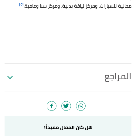
[٥]
مجانية للسيارات، ومركز لياقة بدنية، ومركز سبا وعافية.
المراجع
أ
ب
,
booking.com
, Retrieved
"Akra Hotel"
^
25/6/2023. Edited.
أ
ب
,
tripadvisor.com
,
"Lara Barut Collection"
^
Retrieved 25/6/2023. Edited.
هل كان المقال مفيداً؟