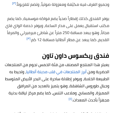
[٣]
وجميع الغرف فيه مكيّفة ومعزولة صوتياً، وتضم تلفزيوناً.
يوفر الفندق كذلك إفطاراً صحياً يضم فواكه موسمية، كما يضم
مكتب استقبال يعمل على مدار الساعة، ويوفر خدمة الواي فاي
مجاناً، وهو يبعد مسافة 250 متراً عن شاطئ ميرميرلي والمرفأ
[٣]
القديم، كما يبعد عن مطار أنطاليا مسافة 12 كم.
فندق ريكسوس داون تاون
يعبتر هذا المنتجع المصنف من فئة الخمس نجوم من المنتجعات
الحضرية ومن
أبرز المنتجعات في قلب مدينة أنطاليا
، وتحيط به
الطبيعة الخلابة، ويوفر إطلالة ساحرة على البحر الأبيض المتوسط ​​
وجبال طوروس الشاهقة، وهو يتميز بالعديد من المرافق
المميزة، والمسابح، وملاعب التنس، كما يضم مركز لياقة بدنية
[٤]
مجهزاً بأحدث المعدات.