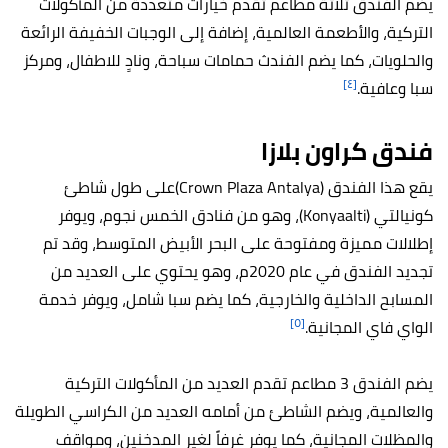
يضم الفندق ثلاثة مطاعم تقدم خيارات متعددة من المأكولات
التركية، والأطعمة العالمية، إضافة إلى الوجبات الخفيفة الرائعة
والحلويات، كما يضم الفندث حمامات سباحة، ونادٍ للاطفال، ومركز
[٤]
سبا وعافية.
فندق كراون بلازا
يقع هذا الفندق (Crown Plaza Antalya)على طول شاطئ
كونيالتي (Konyaalti)، وهو من فنادق الخمس نجوم، ويوفر
إطلالات مميزة ومفتوحة على البحر الأبيض المتوسط، وقد تم
تجديد الفندق في عام 2020م، وهو يحتوي على العديد من
المسابح الداخلية والخارجية، كما يضم سبا شامل، ويوفر خدمة
[٥]
الواي فاي المجانية.
يضم الفندق 3 مطاعم تقدم العديد من المأكولات التركية
والعالمية، ويضم الشاطئ من أمامه العديد من الكراسي الطويلة
والمظلات المجانية، كما يوفر غرفاً لغير المدخنين، ومواقف