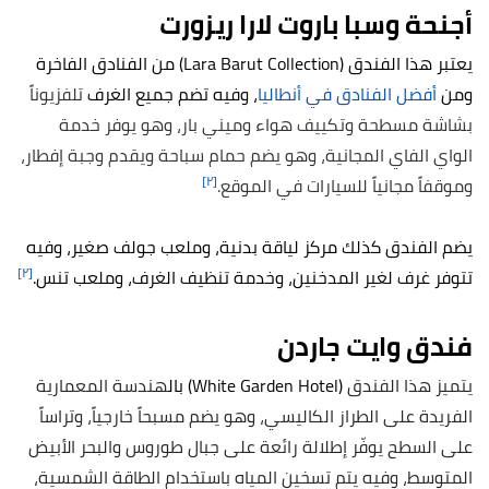
أجنحة وسبا باروت لارا ريزورت
يعتبر هذا الفندق (Lara Barut Collection) من الفنادق الفاخرة
ومن
أفضل الفنادق في أنطاليا
، وفيه تضم جميع الغرف
تلفزيوناً
بشاشة مسطحة وتكييف هواء وميني بار، وهو يوفر خدمة
الواي الفاي المجانية، وهو يضم حمام سباحة ويقدم وجبة إفطار،
[٢]
وموقفاً مجانياً للسيارات في الموقع.
يضم الفندق كذلك مركز لياقة بدنية، وملعب جولف صغير، وفيه
[٢]
تتوفر غرف لغير المدخنين، وخدمة تنظيف الغرف، وملعب تنس.
فندق وايت جاردن
يتميز هذا الفندق
(White Garden Hotel) بال
هندسة المعمارية
الفريدة على الطراز الكاليسي، وهو يضم مسبحاً خارجياً، وتراساً
على السطح يوفّر إطلالة رائعة على جبال طوروس والبحر الأبيض
المتوسط، وفيه يتم تسخين المياه باستخدام الطاقة الشمسية،