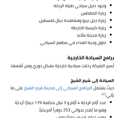
وجود دليل سياحي طيلة الرحلة.
زيارة المغطس.
زيارة جبل نيبو ومشاهدة جبال فلسطين.
زيارة كنيسة الخارطة
زيارة مدينة مأدبا.
تناول وجبة الغداء في مطعم السياحي.
برامج السياحة الخارجية
تُسير الشركة رحلات سياحية خارجيّة بشكل دوري ومن أهمها:
السياحة إلى شرم الشيخ
حيثُ يشتمل
البرنامج السياحي إلى مدينة شرم الشيخ
على ما
[٧]
يأتي:
عدد أيّام الرحلة 4 أيّام و 3 ليال بتكلفة 179 دينارًا أردنيًا
وهو ما يُقدر بحوالي 253 دولاراً أمريكياً.
توفير تذاكر السفر ذهابًا وإياب.