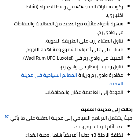
ركوب سيارات الجيب 4*4 في وسط الصحراء (نشاط
اختياري).
سهرة بأجواء عائليّة مع العديد من الفعاليات والمفاجآت
في وادي رم.
تناول العشاء زرب على الطريقة البدوية.
مسار ليلي على أضواء الشموع ومشاهدة النجوم.
المبيت في وادي رم في (Wadi Rum UFO Luxotel).
تناول وجبة الإفطار في وادي رم.
مغادرة وادي رم وزيارة
المعالم السياحية في مدينة
العقبة
.
العودة إلى العاصمة عمّان والمحافظات.
رحلات إلى مدينة العقبة
[٥]
حيثُ يشتمل البرنامج السياحي إلى مدينة العقبة على ما يأتي:
عدد أيّام الرحلة يوم واحد.
تكلفة الرحلة 13 دولاراً أمريكياً شامل وجبة الغذاء.