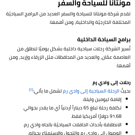
مونتانا للسياحة والسفر
تقدم شركة مونتانا للسياحة والسفر العديد من البرامج السياحيّة
المختلفة الخارجيّة والداخلية، ومن أهمها:
برامج السياحة الداخلية
تُسير الشركة رحلات سياحية داخلية بشكل يوميًا تنطلق من
العاصمة عمّان، والعديد من المحافظات مثل الزرقاء وإربد، ومن
أهمها:
رحلات إلى وادي رم
[٤]
بحيثُ
الرحلة السياحية إلى وادي رم
تشمل ما يأتي:
إقامة ليومين وليلة.
تكلفة رحلة تبلغ 65 ديناراً أردنياً أي ما يقدر بحوالي
91.68 دولارًا أمريكيا فقط.
الانطلاقة بأحداث الحافلات السياحيّة باتجاه وادي رم.
الوصول إلى وادي رم والتجول والاستمتاع بجباله.