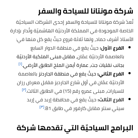
شركة مونتانا للسياحة والسفر
تُعدّ شركة مونتانا للسياحة والسفر إحدى الشركات السياحيّة
الخاصة الموجودة في المملكة الأردنيّة الهاشميّة وتُدار بإدارة
الأستاذ أشرف حماد، ولها ثلاثة فروع حيثُ يقع كل منها في:
الفرع
الأول:
حيثُ
يقع في منطقة الدوار السابع
بالعاصمة الأردنيّة عمّان،
مقابل مبنى الملكية الأردنيّة
[١]
بجانب نقليات جت، عمارة أيمن الملخ الطابق الأرضي.
الفرع الثاني:
حيثُ يقع في منطقة الجاردنز
بالعاصمة
الأردنيّة عمّان في أول شارع الجارديز مقابل معرض رزان
[٢]
للسيارات، مبنى عمرو رقم (15) في الطابق الثالث.
الفرع الثالث:
حيثُ يقع في محافظة إربد في إربد
[٣]
سيتي سنتر مقابل كارفور في طابق B1.
البرامج السياحيّة التي تقدمها شركة